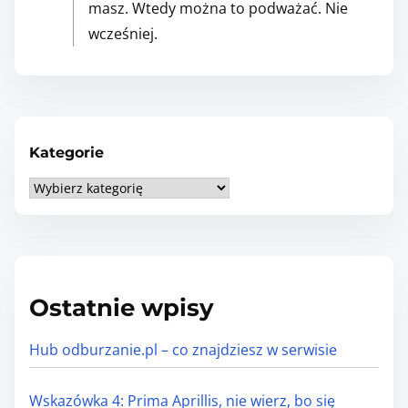
masz. Wtedy można to podważać. Nie
e
wcześniej.
r
z
,
b
o
Kategorie
s
K
i
a
ę
t
p
e
o
g
m
Ostatnie wpisy
o
y
r
l
Hub odburzanie.pl – co znajdziesz w serwisie
i
i
e
s
Wskazówka 4: Prima Aprillis, nie wierz, bo się