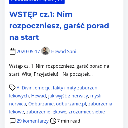
Z
WSTĘP cz.1: Nim
A
B
rozpoczniesz, garść porad
U
na start
R
Z
2020-05-17
Hewad Sani
E
Ń
Wstęp cz. 1 Nim rozpoczniesz, garść porad na
L
start Witaj Przyjacielu! Na początek…
Ę
P
K
A
,
Divin
,
emocje
,
fakty i mity zaburzeń
o
O
lękowych
,
Hewad
,
jak wyjść z nerwicy
,
myśli
,
s
W
nerwica
,
Odburzanie
,
odburzanie.pl
,
zaburzenia
t
Y
lękowe
,
zaburzenie lękowe
,
zrozumieć siebie
r
C
d
29 komentarzy
7 min read
e
H
o