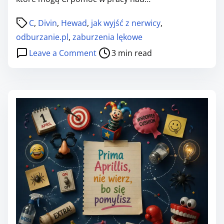
E
Ń
P
C
,
Divin
,
Hewad
,
jak wyjść z nerwicy
,
L
o
odburzanie.pl
,
zaburzenia lękowe
Ę
s
o
Leave a Comment
3 min read
K
t
n
O
r
W
W
e
s
Y
a
k
C
d
a
H
t
z
c
i
ó
z
m
w
.
e
k
2
a
Z
3
e
: