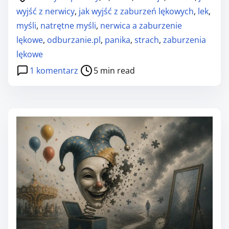
o
wyjść z nerwicy
,
jak wyjść z zaburzeń lękowych
,
lek
,
s
myśli
,
natrętne myśli
,
nerwica a zaburzenie
t
lękowe
,
odburzanie.pl
,
panika
,
strach
,
zaburzenia
r
lękowe
e
d
1 komentarz
5 min read
a
o
d
4
t
f
i
a
m
ł
e
s
z
y
w
e
p