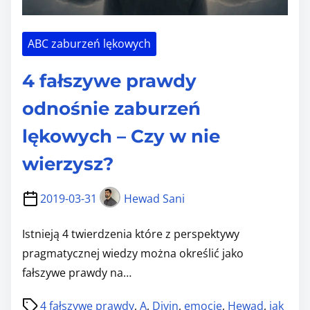
ABC zaburzeń lękowych
4 fałszywe prawdy
odnośnie zaburzeń
lękowych – Czy w nie
wierzysz?
2019-03-31
Hewad Sani
Istnieją 4 twierdzenia które z perspektywy
pragmatycznej wiedzy można określić jako
fałszywe prawdy na…
P
4 fałszywe prawdy
,
A
,
Divin
,
emocje
,
Hewad
,
jak