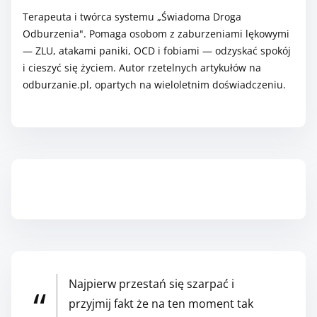
.
m
Terapeuta i twórca systemu „Świadoma Droga
.
a
Odburzenia". Pomaga osobom z zaburzeniami lękowymi
.
A
— ZLU, atakami paniki, OCD i fobiami — odzyskać spokój
i cieszyć się życiem. Autor rzetelnych artykułów na
p
odburzanie.pl, opartych na wieloletnim doświadczeniu.
r
i
l
l
i
s
Zapisz się do Newslettera
,
n
i
e
Najpierw przestań się szarpać i
w
przyjmij fakt że na ten moment tak
i