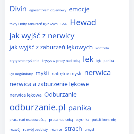
Divin
emocje
egocentryzm objawowy
Hewad
fakty i mity zaburzeń lękowych
GAD
jak wyjść z nerwicy
jak wyjść z zaburzeń lękowych
kontrola
lek
krytyczne myślenie
kryzys w pracy nad sobą
lęk i panika
nerwica
myśli
natrętne myśli
lęk uogólniony
nerwica a zaburzenie lękowe
Odburzanie
nerwica lękowa
odburzanie.pl
panika
praca nad osobowością
praca nad sobą
psychika
puścić kontrolę
strach
rozwój
rozwój osobisty
różnice
umysł