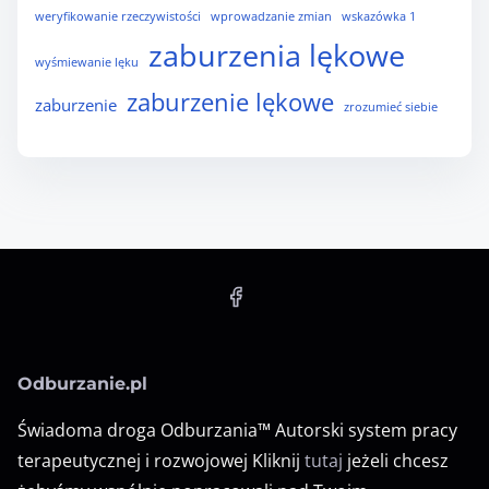
weryfikowanie rzeczywistości
wprowadzanie zmian
wskazówka 1
zaburzenia lękowe
wyśmiewanie lęku
zaburzenie lękowe
zaburzenie
zrozumieć siebie
Odburzanie.pl
Świadoma droga Odburzania™ Autorski system pracy
terapeutycznej i rozwojowej Kliknij
tutaj
jeżeli chcesz