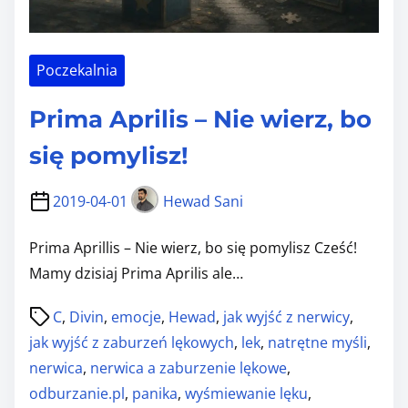
r
a
Poczekalnia
w
d
Prima Aprilis – Nie wierz, bo
y
o
się pomylisz!
d
n
2019-04-01
Hewad Sani
o
Prima Aprillis – Nie wierz, bo się pomylisz Cześć!
ś
Mamy dzisiaj Prima Aprilis ale…
n
i
P
C
,
Divin
,
emocje
,
Hewad
,
jak wyjść z nerwicy
,
e
o
jak wyjść z zaburzeń lękowych
,
lek
,
natrętne myśli
,
z
s
nerwica
,
nerwica a zaburzenie lękowe
,
a
t
odburzanie.pl
,
panika
,
wyśmiewanie lęku
,
b