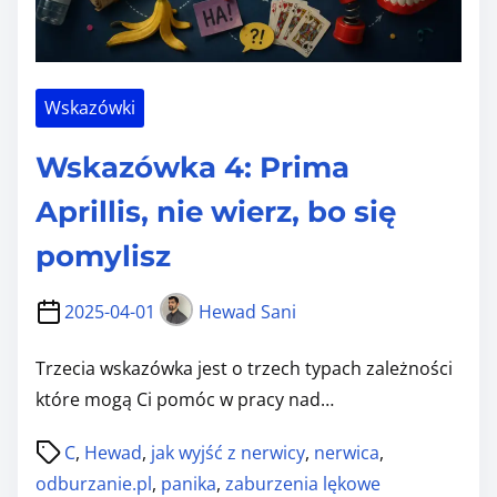
s
Ł
p
ą
ó
c
ł
Wskazówki
z
l
k
Wskazówka 4: Prima
ę
r
k
o
Aprillis, nie wierz, bo się
u
p
pomylisz
u
k
o
i
2025-04-01
Hewad Sani
g
ó
Trzecia wskazówka jest o trzech typach zależności
l
które mogą Ci pomóc w pracy nad…
n
P
i
C
,
Hewad
,
jak wyjść z nerwicy
,
nerwica
,
o
o
odburzanie.pl
,
panika
,
zaburzenia lękowe