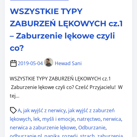
N
y
WSZYSTKIE TYPY
i
w
e
ZABURZEŃ LĘKOWYCH cz.1
n
w
i
– Zaburzenie lękowe czyli
i
e
e
co?
w
r
i
2019-05-04
Hewad Sani
z
e
,
r
WSZYSTKIE TYPY ZABURZEŃ LĘKOWYCH cz.1
b
z
Zaburzenie lękowe czyli co? Cześć Przyjacielu! W
o
y
tej…
s
s
i
P
z
A
,
jak wyjść z nerwicy
,
jak wyjść z zaburzeń
ę
o
?
lękowych
,
lek
,
myśli i emocje
,
natręctwo
,
nerwica
,
p
s
nerwica a zaburzenie lękowe
,
Odburzanie
,
o
t
odburzanie.pl
,
panika
,
rozwój
,
strach
,
zaburzenia