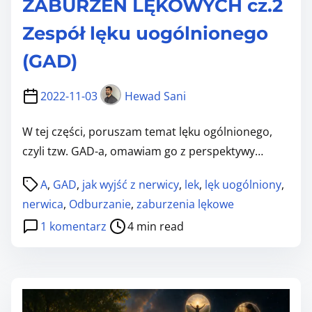
ZABURZEŃ LĘKOWYCH cz.2
ę
p
Zespół lęku uogólnionego
k
o
o
c
(GAD)
w
z
e
2022-11-03
Hewad Sani
n
c
i
W tej części, poruszam temat lęku ogólnionego,
z
e
czyli tzw. GAD-a, omawiam go z perspektywy…
y
s
l
z
P
A
,
GAD
,
jak wyjść z nerwicy
,
lek
,
lęk uogólniony
,
i
,
o
nerwica
,
Odburzanie
,
zaburzenia lękowe
c
g
s
d
1 komentarz
4 min read
o
a
t
o
?
r
r
W
ś
e
S
ć
a
Z
p