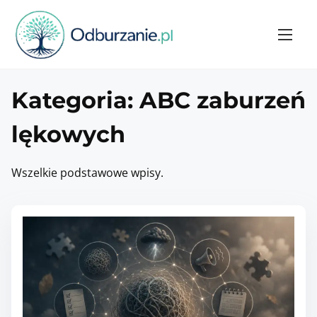
S
k
i
p
t
Kategoria:
ABC zaburzeń
o
c
lękowych
o
n
Wszelkie podstawowe wpisy.
t
e
n
t