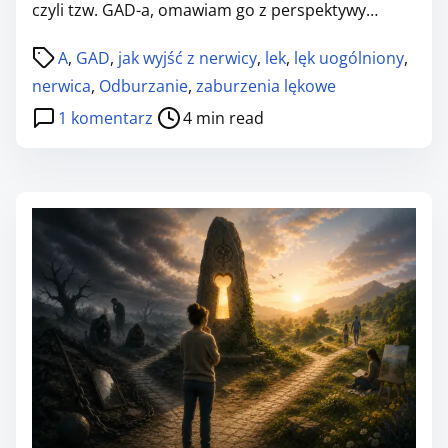
czyli tzw. GAD-a, omawiam go z perspektywy…
P
A
,
GAD
,
jak wyjść z nerwicy
,
lek
,
lęk uogólniony
,
o
nerwica
,
Odburzanie
,
zaburzenia lękowe
s
d
1 komentarz
4 min read
t
o
r
W
e
S
a
Z
d
Y
t
S
i
T
m
K
e
I
E
T