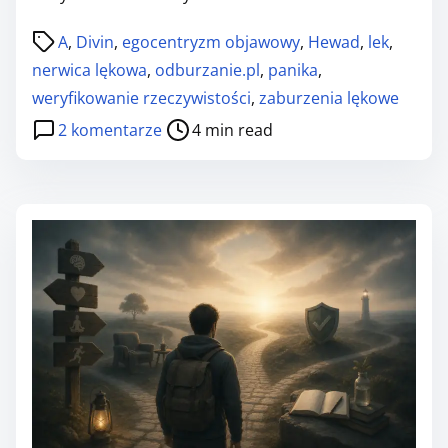
s
P
z
A
,
Divin
,
egocentryzm objawowy
,
Hewad
,
lek
,
o
,
nerwica lękowa
,
odburzanie.pl
,
panika
,
s
w
weryfikowanie rzeczywistości
,
zaburzenia lękowe
t
a
d
2 komentarze
4 min read
r
ż
o
e
n
W
a
a
S
d
z
T
t
m
Ę
i
i
P
m
a
c
e
n
z
a
.
m
2
y
: