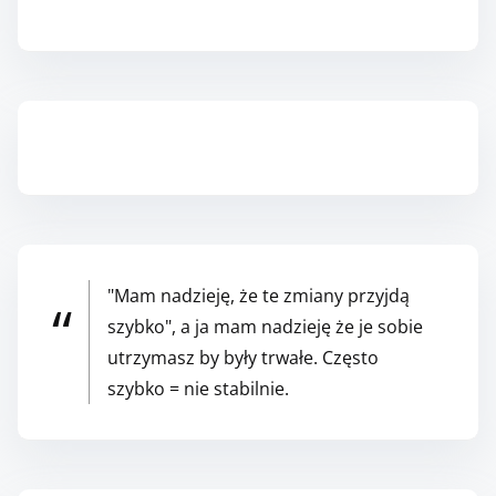
n
i
e
w
i
Zapisz się do Newslettera
e
r
z
y
s
"Mam nadzieję, że te zmiany przyjdą
z
szybko", a ja mam nadzieję że je sobie
?
utrzymasz by były trwałe. Często
szybko = nie stabilnie.