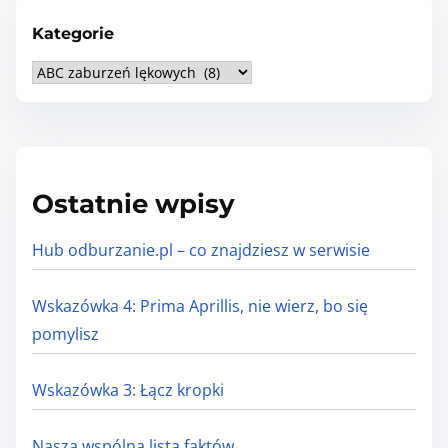
Kategorie
K
a
t
e
g
Ostatnie wpisy
o
r
Hub odburzanie.pl – co znajdziesz w serwisie
i
e
Wskazówka 4: Prima Aprillis, nie wierz, bo się
pomylisz
Wskazówka 3: Łącz kropki
Nasza wspólna lista faktów