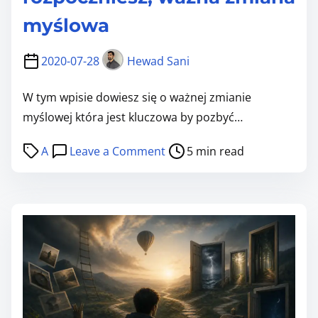
u
w
u
myślowa
ó
o
d
g
2020-07-28
Hewad Sani
T
ó
w
W tym wpisie dowiesz się o ważnej zmianie
l
o
myślowej która jest kluczowa by pozbyć…
n
j
i
P
o
A
Leave a Comment
5 min read
e
o
o
n
g
n
s
W
o
e
t
S
z
g
r
T
a
o
e
Ę
b
(
a
P
u
G
d
c
r
A
t
z
z