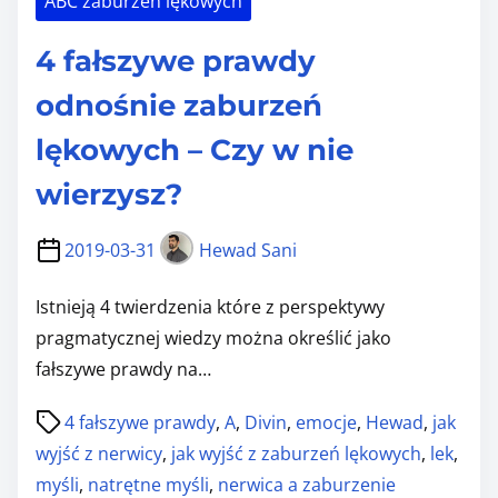
ABC zaburzeń lękowych
Y
Z
4 fałszywe prawdy
A
B
odnośnie zaburzeń
U
lękowych – Czy w nie
R
Z
wierzysz?
E
2019-03-31
Hewad Sani
Ń
L
Istnieją 4 twierdzenia które z perspektywy
Ę
pragmatycznej wiedzy można określić jako
K
fałszywe prawdy na…
O
W
P
4 fałszywe prawdy
,
A
,
Divin
,
emocje
,
Hewad
,
jak
Y
o
wyjść z nerwicy
,
jak wyjść z zaburzeń lękowych
,
lek
,
C
s
myśli
,
natrętne myśli
,
nerwica a zaburzenie