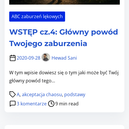
Y
P
ABC zaburzeń lękowych
Y
Z
WSTĘP cz.4: Główny powód
A
B
Twojego zaburzenia
U
R
2020-09-28
Hewad Sani
Z
W tym wpisie dowiesz się o tym jaki może być Twój
E
główny powód tego…
Ń
L
P
A
,
akceptacja chaosu
,
podstawy
Ę
o
d
3 komentarze
9 min read
K
s
o
O
t
W
W
r
S