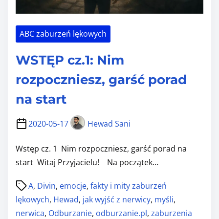
ś
N
l
i
o
ABC zaburzeń lękowych
m
w
r
WSTĘP cz.1: Nim
a
o
z
rozpoczniesz, garść porad
p
na start
o
c
2020-05-17
Hewad Sani
z
n
Wstęp cz. 1 Nim rozpoczniesz, garść porad na
i
start Witaj Przyjacielu! Na początek…
e
P
s
A
,
Divin
,
emocje
,
fakty i mity zaburzeń
o
z
lękowych
,
Hewad
,
jak wyjść z nerwicy
,
myśli
,
s
,
nerwica
,
Odburzanie
,
odburzanie.pl
,
zaburzenia