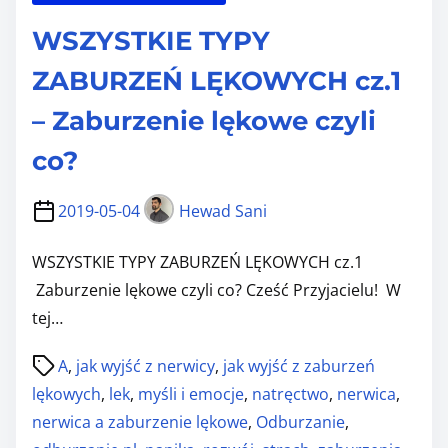
d
r
WSZYSTKIE TYPY
o
z
ZABURZEŃ LĘKOWYCH cz.1
p
– Zaburzenie lękowe czyli
o
c
co?
z
2019-05-04
Hewad Sani
n
i
WSZYSTKIE TYPY ZABURZEŃ LĘKOWYCH cz.1
e
Zaburzenie lękowe czyli co? Cześć Przyjacielu! W
s
tej…
z
,
P
A
,
jak wyjść z nerwicy
,
jak wyjść z zaburzeń
g
o
lękowych
,
lek
,
myśli i emocje
,
natręctwo
,
nerwica
,
a
s
nerwica a zaburzenie lękowe
,
Odburzanie
,
r
t