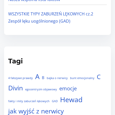
WSZYSTKIE TYPY ZABURZEŃ LĘKOWYCH cz.2
Zespół lęku uogólnionego (GAD)
Tagi
A
C
B
4 fałszywe prawdy
bajka o nerwicy
bunt emocjonalny
Divin
emocje
egocentryzm objawowy
Hewad
fakty i mity zaburzeń lękowych
GAD
jak wyjść z nerwicy