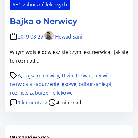
l
ABC zaburzeń lękowych
w
ę
d
k
Bajka o Nerwicy
y
o
o
w
2019-03-29
Hewad Sani
d
e
n
c
W tym wpisie dowiesz się czym jest nerwica i jak się
o
z
to różni od…
ś
y
n
P
A
,
bajka o nerwicy
,
Divin
,
Hewad
,
nerwica
,
l
i
o
nerwica a zaburzenie lękowe
,
odburzanie.pl
,
i
e
s
różnice
,
zaburzenie lękowe
c
z
t
d
1 komentarz
4 min read
o
a
r
o
?
b
e
B
u
a
a
r
d
j
Wyszukiwarka