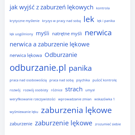
jak wyjść z zaburzeń lękowych
kontrola
lek
krytyczne myślenie
kryzys w pracy nad sobą
lęk i panika
nerwica
myśli
natrętne myśli
lęk uogólniony
nerwica a zaburzenie lękowe
Odburzanie
nerwica lękowa
odburzanie.pl
panika
praca nad osobowością
praca nad sobą
psychika
puścić kontrolę
strach
rozwój
rozwój osobisty
różnice
umysł
weryfikowanie rzeczywistości
wprowadzanie zmian
wskazówka 1
zaburzenia lękowe
wyśmiewanie lęku
zaburzenie lękowe
zaburzenie
zrozumieć siebie