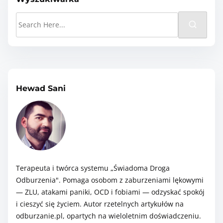
z
t
k
S
e
i
a
e
ń
m
o
a
l
e
N
r
ę
e
c
k
r
h
Hewad Sani
o
w
H
w
i
e
y
c
r
c
y
e
h
.
–
Terapeuta i twórca systemu „Świadoma Droga
.
C
Odburzenia". Pomaga osobom z zaburzeniami lękowymi
.
z
— ZLU, atakami paniki, OCD i fobiami — odzyskać spokój
y
i cieszyć się życiem. Autor rzetelnych artykułów na
w
odburzanie.pl, opartych na wieloletnim doświadczeniu.