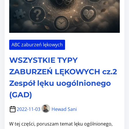
ABC zaburzeń lękowych
WSZYSTKIE TYPY
ZABURZEŃ LĘKOWYCH cz.2
Zespół lęku uogólnionego
(GAD)
2022-11-03
Hewad Sani
W tej części, poruszam temat lęku ogólnionego,