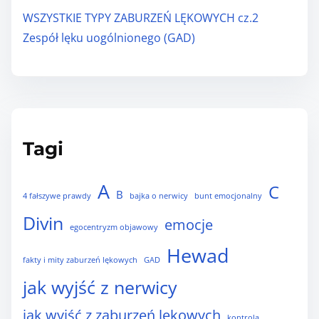
WSZYSTKIE TYPY ZABURZEŃ LĘKOWYCH cz.2
Zespół lęku uogólnionego (GAD)
Tagi
A
C
B
4 fałszywe prawdy
bajka o nerwicy
bunt emocjonalny
Divin
emocje
egocentryzm objawowy
Hewad
fakty i mity zaburzeń lękowych
GAD
jak wyjść z nerwicy
jak wyjść z zaburzeń lękowych
kontrola