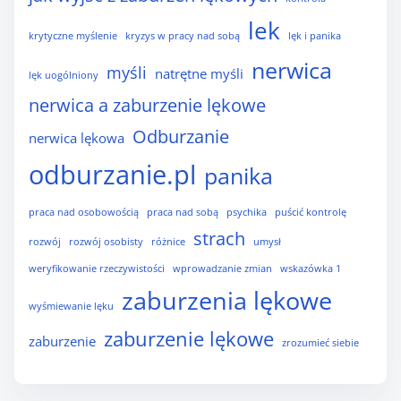
lek
krytyczne myślenie
kryzys w pracy nad sobą
lęk i panika
nerwica
myśli
natrętne myśli
lęk uogólniony
nerwica a zaburzenie lękowe
Odburzanie
nerwica lękowa
odburzanie.pl
panika
praca nad osobowością
praca nad sobą
psychika
puścić kontrolę
strach
rozwój
rozwój osobisty
różnice
umysł
weryfikowanie rzeczywistości
wprowadzanie zmian
wskazówka 1
zaburzenia lękowe
wyśmiewanie lęku
zaburzenie lękowe
zaburzenie
zrozumieć siebie