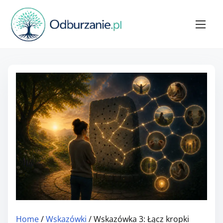
S
k
i
p
t
o
c
o
n
t
e
n
t
Home
/
Wskazówki
/ Wskazówka 3: Łącz kropki