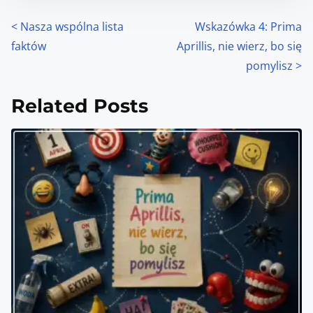
P
<
Nasza wspólna lista
Wskazówka 4: Prima
faktów
Aprillis, nie wierz, bo się
o
pomylisz
>
s
Related Posts
t
s
n
a
v
i
g
a