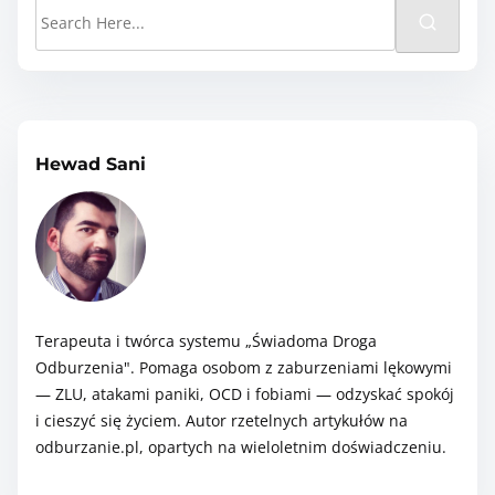
S
e
a
r
c
h
Hewad Sani
H
e
r
e
.
Terapeuta i twórca systemu „Świadoma Droga
.
Odburzenia". Pomaga osobom z zaburzeniami lękowymi
.
— ZLU, atakami paniki, OCD i fobiami — odzyskać spokój
i cieszyć się życiem. Autor rzetelnych artykułów na
odburzanie.pl, opartych na wieloletnim doświadczeniu.