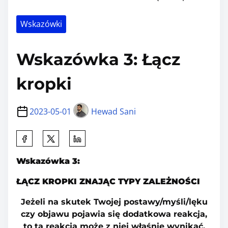
Wskazówki
Wskazówka 3: Łącz
kropki
2023-05-01
Hewad Sani
S
h
Wskazówka 3:
a
r
ŁĄCZ KROPKI ZNAJĄC TYPY ZALEŻNOŚCI
e
Jeżeli na skutek Twojej postawy/myśli/lęku
t
czy objawu pojawia się dodatkowa reakcja,
h
to ta reakcja może z niej właśnie wynikać.