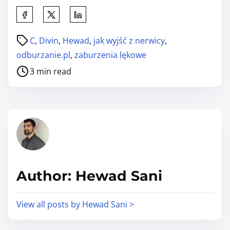
S
h
P
C
,
Divin
,
Hewad
,
jak wyjść z nerwicy
,
a
o
odburzanie.pl
,
zaburzenia lękowe
r
s
e
3 min read
t
t
r
h
e
i
a
s
d
p
t
o
i
s
Author: Hewad Sani
m
t
e
o
View all posts by Hewad Sani >
n
: