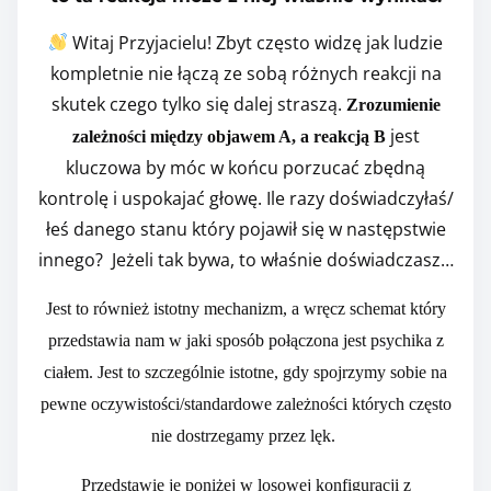
i
Witaj Przyjacielu!
Zbyt często widzę jak ludzie
s
kompletnie nie łączą ze sobą różnych reakcji na
p
skutek czego tylko się dalej straszą.
Zrozumienie
o
jest
zależności między objawem A, a reakcją B
s
kluczowa by móc w końcu porzucać zbędną
t
kontrolę i uspokajać głowę. Ile razy doświadczyłaś/
o
łeś danego stanu który pojawił się w następstwie
n
innego? Jeżeli tak bywa, to właśnie doświadczasz…
:
Jest to również istotny mechanizm, a wręcz schemat który
przedstawia nam w jaki sposób połączona jest psychika z
ciałem. Jest to szczególnie istotne, gdy spojrzymy sobie na
pewne oczywistości/standardowe zależności których często
nie dostrzegamy przez lęk.
Przedstawię je poniżej w losowej konfiguracji z