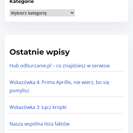
Kategorie
K
a
t
e
g
Ostatnie wpisy
o
r
Hub odburzanie.pl – co znajdziesz w serwisie
i
e
Wskazówka 4: Prima Aprillis, nie wierz, bo się
pomylisz
Wskazówka 3: Łącz kropki
Nasza wspólna lista faktów