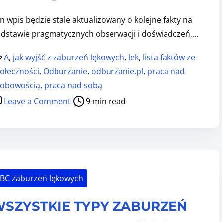
,
a
n
3
n wpis będzie stale aktualizowany o kolejne fakty na
i
:
dstawie pragmatycznych obserwacji i doświadczeń,…
e
Ł
w
ą
A
,
jak wyjść z zaburzeń lękowych
,
lek
,
lista faktów ze
i
c
ołeczności
,
Odburzanie
,
odburzanie.pl
,
praca nad
e
z
obowością
,
praca nad sobą
r
k
o
Leave a Comment
9 min read
z
r
n
,
o
N
b
p
a
o
k
s
s
i
z
BC zaburzeń lękowych
i
a
ę
w
SZYSTKIE TYPY ZABURZEŃ
p
s