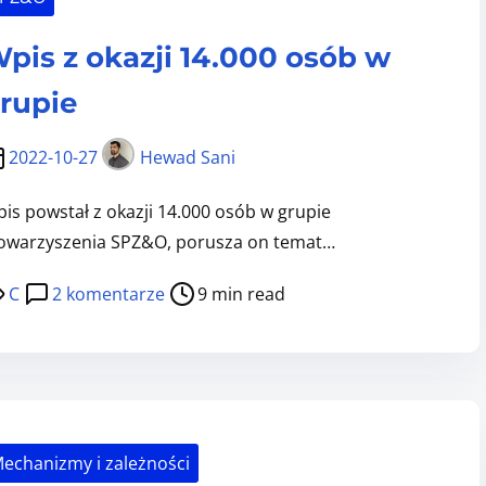
S
T
pis z okazji 14.000 osób w
K
I
rupie
E
T
2022-10-27
Hewad Sani
Y
is powstał z okazji 14.000 osób w grupie
P
owarzyszenia SPZ&O, porusza on temat…
Y
Z
d
C
2 komentarze
9 min read
A
o
B
W
U
p
R
i
Z
s
E
echanizmy i zależności
z