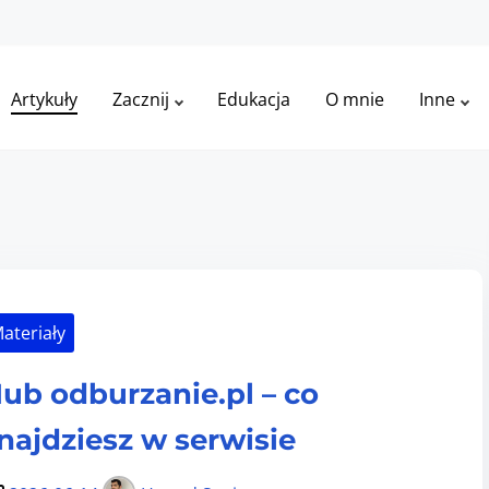
Artykuły
Zacznij
Edukacja
O mnie
Inne
ateriały
ub odburzanie.pl – co
najdziesz w serwisie