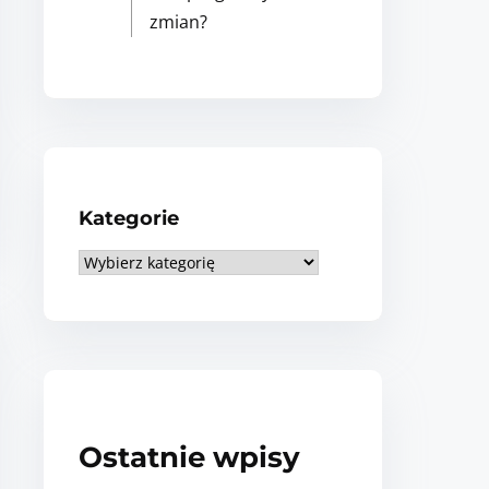
zmian?
Kategorie
K
a
t
e
g
o
r
Ostatnie wpisy
i