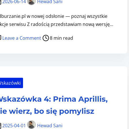
2026-06-14
Hewad Sani
burzanie.pl w nowej odsłonie — poznaj wszystkie
kcje serwisu Z radością przedstawiam nową wersję…
o
Leave a Comment
8 min read
n
H
u
b
o
skazówki
d
b
skazówka 4: Prima Aprillis,
u
r
ie wierz, bo się pomylisz
z
a
2025-04-01
Hewad Sani