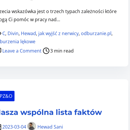
a
e
4
zecia wskazówka jest o trzech typach zależności które
s
:
gą Ci pomóc w pracy nad…
z
P
w
r
C
,
Divin
,
Hewad
,
jak wyjść z nerwicy
,
odburzanie.pl
,
s
i
burzenia lękowe
e
m
o
Leave a Comment
3 min read
r
a
n
w
A
W
i
p
s
s
r
k
i
i
a
e
SPZ&O
l
z
l
ó
asza wspólna lista faktów
i
w
s
k
2023-03-04
Hewad Sani