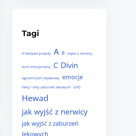
Tagi
A
B
4 fałszywe prawdy
bajka o nerwicy
Divin
C
bunt emocjonalny
emocje
egocentryzm objawowy
fakty i mity zaburzeń lękowych
GAD
Hewad
jak wyjść z nerwicy
jak wyjść z zaburzeń
lękowych