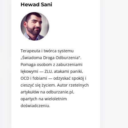
Hewad Sani
e
r
e
.
.
.
Terapeuta i twórca systemu
„Świadoma Droga Odburzenia".
Pomaga osobom z zaburzeniami
lękowymi — ZLU, atakami paniki,
OCD i fobiami — odzyskać spokój i
cieszyć się życiem. Autor rzetelnych
artykułów na odburzanie.pl,
opartych na wieloletnim
doświadczeniu.