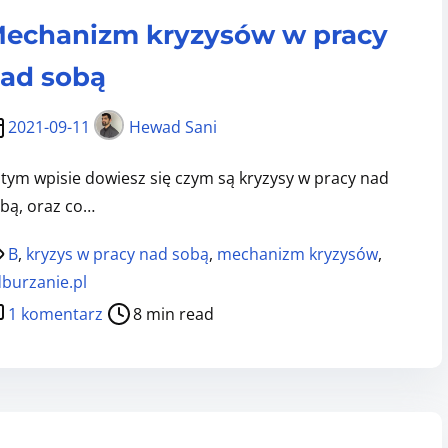
Ń
o
echanizm kryzysów w pracy
L
k
Ę
a
ad sobą
K
z
O
j
2021-09-11
Hewad Sani
W
i
Y
tym wpisie dowiesz się czym są kryzysy w pracy nad
1
C
bą, oraz co…
4
H
.
B
,
kryzys w pracy nad sobą
,
mechanizm kryzysów
,
c
0
burzanie.pl
z
0
d
.
1 komentarz
8 min read
0
o
2
o
M
Z
s
e
e
ó
c
s
b