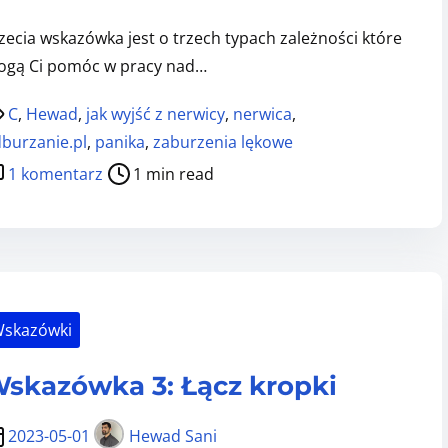
n
zecia wskazówka jest o trzech typach zależności które
i
gą Ci pomóc w pracy nad…
e
.
C
,
Hewad
,
jak wyjść z nerwicy
,
nerwica
,
p
burzanie.pl
,
panika
,
zaburzenia lękowe
l
d
1 komentarz
1 min read
–
o
c
W
o
s
z
k
n
a
a
skazówki
z
j
ó
d
skazówka 3: Łącz kropki
w
z
k
i
2023-05-01
Hewad Sani