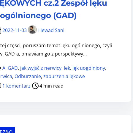
o
p
ĘKOWYCH cz.2 Zespół lęku
m
ó
ogólnionego (GAD)
y
l
l
n
2022-11-03
Hewad Sani
i
a
s
l
tej części, poruszam temat lęku ogólnionego, czyli
z
i
w. GAD-a, omawiam go z perspektywy…
s
t
A
,
GAD
,
jak wyjść z nerwicy
,
lek
,
lęk uogólniony
,
a
rwica
,
Odburzanie
,
zaburzenia lękowe
f
d
1 komentarz
4 min read
a
o
k
W
t
S
ó
Z
w
Y
SPZ&O