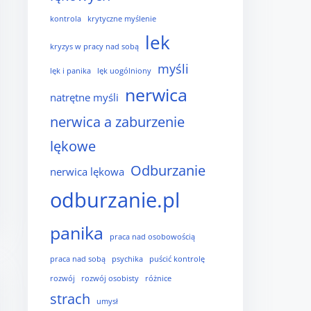
kontrola
krytyczne myślenie
lek
kryzys w pracy nad sobą
myśli
lęk i panika
lęk uogólniony
nerwica
natrętne myśli
nerwica a zaburzenie
lękowe
Odburzanie
nerwica lękowa
odburzanie.pl
panika
praca nad osobowością
praca nad sobą
psychika
puścić kontrolę
rozwój
rozwój osobisty
różnice
strach
umysł