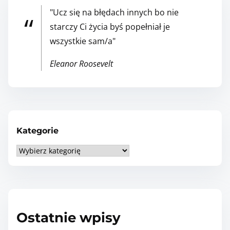
o
"Ucz się na błędach innych bo nie
l
starczy Ci życia byś popełniał je
e
wszystkie sam/a"
j
n
Eleanor Roosevelt
a
g
a
r
ś
Kategorie
ć
K
p
a
o
t
r
e
a
g
Ostatnie wpisy
d
o