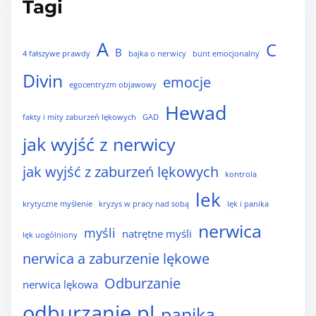
Tagi
A
C
B
4 fałszywe prawdy
bajka o nerwicy
bunt emocjonalny
Divin
emocje
egocentryzm objawowy
Hewad
fakty i mity zaburzeń lękowych
GAD
jak wyjść z nerwicy
jak wyjść z zaburzeń lękowych
kontrola
lek
krytyczne myślenie
kryzys w pracy nad sobą
lęk i panika
nerwica
myśli
natrętne myśli
lęk uogólniony
nerwica a zaburzenie lękowe
Odburzanie
nerwica lękowa
odburzanie.pl
panika