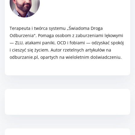
i
r
m
e
r
.
o
Terapeuta i twórca systemu „Świadoma Droga
.
z
Odburzenia". Pomaga osobom z zaburzeniami lękowymi
.
p
— ZLU, atakami paniki, OCD i fobiami — odzyskać spokój
i cieszyć się życiem. Autor rzetelnych artykułów na
o
odburzanie.pl, opartych na wieloletnim doświadczeniu.
c
z
n
i
e
s
Zapisz się do Newslettera
z
,
k