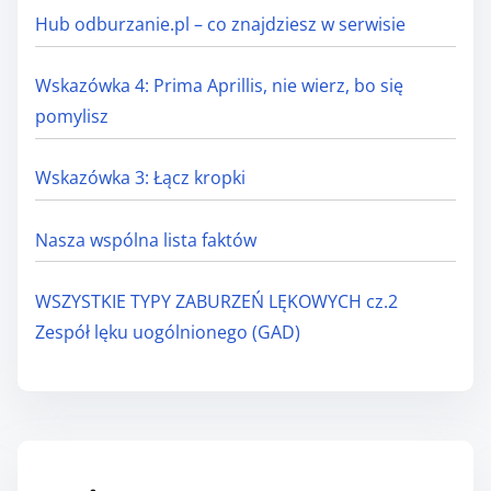
r
Hub odburzanie.pl – co znajdziesz w serwisie
i
e
Wskazówka 4: Prima Aprillis, nie wierz, bo się
pomylisz
Wskazówka 3: Łącz kropki
Nasza wspólna lista faktów
WSZYSTKIE TYPY ZABURZEŃ LĘKOWYCH cz.2
Zespół lęku uogólnionego (GAD)