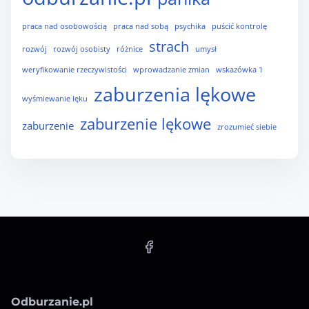
praca nad osobowością
praca nad sobą
psychika
puścić kontrolę
strach
rozwój
rozwój osobisty
różnice
umysł
weryfikowanie rzeczywistości
wprowadzanie zmian
wskazówka 1
zaburzenia lękowe
wyśmiewanie lęku
zaburzenie lękowe
zaburzenie
zrozumieć siebie
Odburzanie.pl