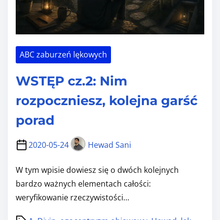
ABC zaburzeń lękowych
WSTĘP cz.2: Nim
rozpoczniesz, kolejna garść
porad
2020-05-24
Hewad Sani
W tym wpisie dowiesz się o dwóch kolejnych
bardzo ważnych elementach całości:
weryfikowanie rzeczywistości…
P