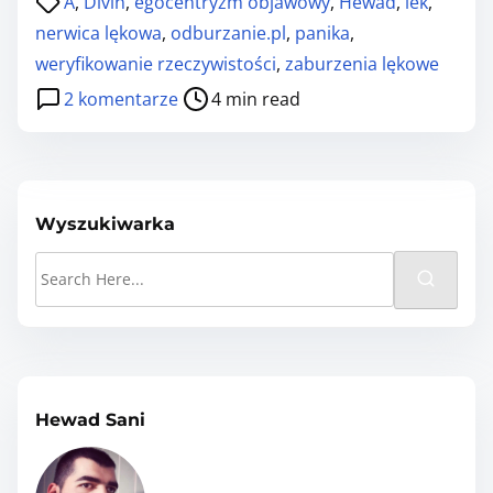
A
,
Divin
,
egocentryzm objawowy
,
Hewad
,
lek
,
o
nerwica lękowa
,
odburzanie.pl
,
panika
,
s
weryfikowanie rzeczywistości
,
zaburzenia lękowe
t
d
2 komentarze
4 min read
r
o
e
W
a
S
d
T
Wyszukiwarka
t
Ę
S
i
P
e
m
c
a
e
z
r
.
c
2
h
Hewad Sani
:
H
N
e