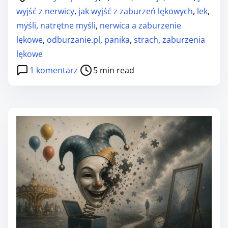
o
wyjść z nerwicy
,
jak wyjść z zaburzeń lękowych
,
lek
,
s
myśli
,
natrętne myśli
,
nerwica a zaburzenie
t
lękowe
,
odburzanie.pl
,
panika
,
strach
,
zaburzenia
r
lękowe
e
d
1 komentarz
5 min read
a
o
d
4
t
f
i
a
m
ł
e
s
z
y
w
e
p