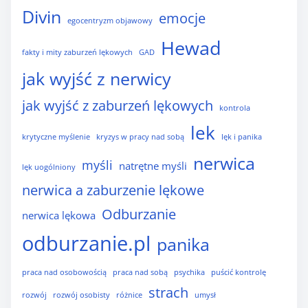
Divin
emocje
egocentryzm objawowy
Hewad
fakty i mity zaburzeń lękowych
GAD
jak wyjść z nerwicy
jak wyjść z zaburzeń lękowych
kontrola
lek
krytyczne myślenie
kryzys w pracy nad sobą
lęk i panika
nerwica
myśli
natrętne myśli
lęk uogólniony
nerwica a zaburzenie lękowe
Odburzanie
nerwica lękowa
odburzanie.pl
panika
praca nad osobowością
praca nad sobą
psychika
puścić kontrolę
strach
rozwój
rozwój osobisty
różnice
umysł