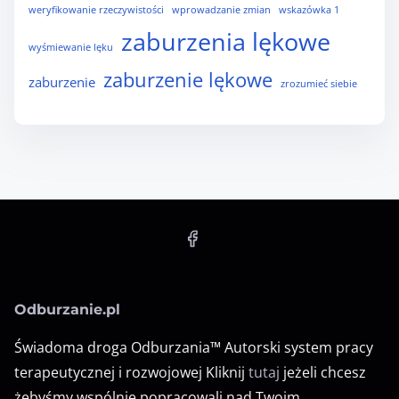
weryfikowanie rzeczywistości
wprowadzanie zmian
wskazówka 1
zaburzenia lękowe
wyśmiewanie lęku
zaburzenie lękowe
zaburzenie
zrozumieć siebie
Odburzanie.pl
Świadoma droga Odburzania™ Autorski system pracy
terapeutycznej i rozwojowej Kliknij
tutaj
jeżeli chcesz
żebyśmy wspólnie popracowali nad Twoim