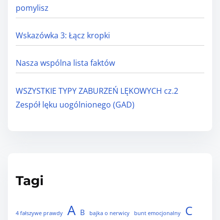
pomylisz
Wskazówka 3: Łącz kropki
Nasza wspólna lista faktów
WSZYSTKIE TYPY ZABURZEŃ LĘKOWYCH cz.2
Zespół lęku uogólnionego (GAD)
Tagi
A
C
B
4 fałszywe prawdy
bajka o nerwicy
bunt emocjonalny