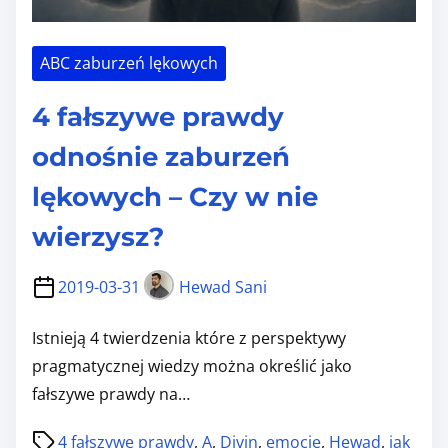
ABC zaburzeń lękowych
4 fałszywe prawdy
odnośnie zaburzeń
lękowych – Czy w nie
wierzysz?
2019-03-31
Hewad Sani
Istnieją 4 twierdzenia które z perspektywy
pragmatycznej wiedzy można określić jako
fałszywe prawdy na…
P
4 fałszywe prawdy
,
A
,
Divin
,
emocje
,
Hewad
,
jak