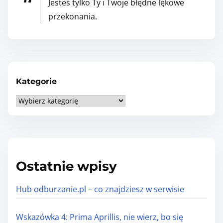
Jesteś tylko Ty i Twoje błędne lękowe
m
przekonania.
y
l
i
s
z
Kategorie
!
K
a
t
e
g
Ostatnie wpisy
o
r
Hub odburzanie.pl – co znajdziesz w serwisie
i
e
Wskazówka 4: Prima Aprillis, nie wierz, bo się