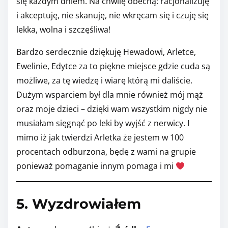
się każdym dniem. Na chwilę obecną: racjonalizuję
i akceptuję, nie skanuję, nie wkręcam się i czuję się
lekka, wolna i szczęśliwa!
Bardzo serdecznie dziękuję Hewadowi, Arletce,
Ewelinie, Edytce za to piękne miejsce gdzie cuda są
możliwe, za tę wiedzę i wiarę którą mi daliście.
Dużym wsparciem był dla mnie również mój mąż
oraz moje dzieci – dzięki wam wszystkim nigdy nie
musiałam sięgnąć po leki by wyjść z nerwicy. I
mimo iż jak twierdzi Arletka że jestem w 100
procentach odburzona, będę z wami na grupie
ponieważ pomaganie innym pomaga i mi
5. Wyzdrowiałem