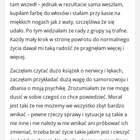
tam wszedł – jednak w rezultacie sama weszłam,
kupiłam farbę do włosów i stałam przy kasie na
miękkich nogach jak z waty, szczęśliwa że się
udało. Po tym widziałam że rady z grupy są trafne.
Każdy mały krok w stronę powrotu do normalnego
życia dawał mi taką radość że pragnęłam więcej i
więcej.
Zaczęłam czytać dużo książek o nerwicy i lękach,
zaczęłam przykładać dużą wagę do samorozwoju i
dbania o moją psychikę. Zrozumiałam że nie mogę
dusić w sobie czegoś co chce powiedzieć. Morał
jest taki że nie możemy we wszystko zbyt bardzo
wnikać – pewne rzeczy sprawy i sytuacje są takie a
nie inne i nie należy w nie wnikać ani próbować ich
zmieniać, trzeba brać życie takie jakim jest i cieszyć