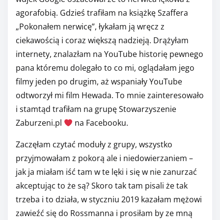
agorafobią. Gdzieś trafiłam na książkę Szaffera
„Pokonałem nerwicę”, łykałam ją wręcz z
ciekawością i coraz większą nadzieją. Drążyłam
internety, znalazłam na YouTube historię pewnego
pana któremu dolegało to co mi, oglądałam jego
filmy jeden po drugim, aż wspaniały YouTube
odtworzył mi film Hewada. To mnie zainteresowało
i stamtąd trafiłam na grupę Stowarzyszenie
Zaburzeni.pl
na Facebooku.
Zaczęłam czytać moduły z grupy, wszystko
przyjmowałam z pokorą ale i niedowierzaniem –
jak ja miałam iść tam w te lęki i się w nie zanurzać
akceptując to że są? Skoro tak tam pisali że tak
trzeba i to działa, w styczniu 2019 kazałam mężowi
zawieźć się do Rossmanna i prosiłam by ze mną