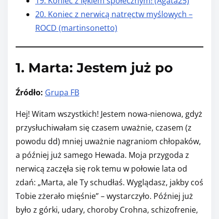
19. Koniec z lękiem społecznym! (Agata25)
20. Koniec z nerwicą natręctw myślowych –
ROCD (martinsonetto)
1. Marta: Jestem już po
Źródło:
Grupa FB
Hej! Witam wszystkich! Jestem nowa-nienowa, gdyż
przysłuchiwałam się czasem uważnie, czasem (z
powodu dd) mniej uważnie nagraniom chłopaków,
a później już samego Hewada. Moja przygoda z
nerwicą zaczęła się rok temu w połowie lata od
zdań: „Marta, ale Ty schudłaś. Wyglądasz, jakby coś
Tobie zżerało mięśnie” – wystarczyło. Później już
było z górki, udary, choroby Crohna, schizofrenie,