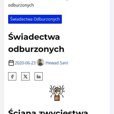
odburzonych
Świadectwa Odburzonych
Świadectwa
odburzonych
2020-06-23
Hewad Sani
S
h
a
r
e
Ściana zwycięstwa
t