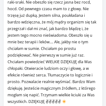
raki-sraki. Nie obeszło się rzecz jasna bez rocd,
hocd. Od pewnego czasu mam to z głowy. Nie
trzęsę już dupką. Jestem silna, poukładana i
bardzo wdzięczna, że mój mądry organizm się tak
przegrzał i dał mi znać, jak bardzo błądzę i, że
jestem tego mocno nieświadoma. Obeszło się u
mnie bez terapii i leków…. Ale, jakby nie o tym
chciałam w sumie. Chciałam po prostu
podziękować. Nie pierwszy w sumie już raz.
Chciałam powiedzieć WIELKIE DZIĘKUJĘ dla Was
chłopaki. Otwieracie ludziom oczy i głowę, a w
efekcie również serca. Tłumaczycie to logicznie i
prosto. Pozwalacie realnie wyśmiać. Bardzo Wam
dziękuję. Jesteście magicznym źródłem, z którego
mogłam się napić. Trzymam wielkie kciuki za Was
wszystkich. DZIĘKUJĘ ✌
✌
✌
✌
✌