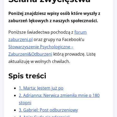
h
i
Poniżej znajdziesz wpisy osób które wyszły z
s
zaburzeń lękowych z naszych społeczności.
p
Poniższe świadectwa pochodzą z
forum
o
zaburzeni.pl
oraz grupy na Facebook’u
s
Stowarzyszenie Psychologiczne –
t
Zaburzeni&Odburzeni
którą prowadzę. Listę
o
aktualizuję w wolnych chwilach.
n
:
Spis treści
1. Marta: Jestem już po
2. Adrianna: Nerwica zmieniła mnie o 180
stopni
3. Gabriel: Post odburzeniowy