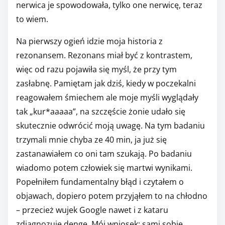
nerwica je spowodowała, tylko one nerwicę, teraz
to wiem.
Na pierwszy ogień idzie moja historia z
rezonansem. Rezonans miał być z kontrastem,
więc od razu pojawiła się myśl, że przy tym
zasłabnę. Pamiętam jak dziś, kiedy w poczekalni
reagowałem śmiechem ale moje myśli wyglądały
tak „kur*aaaaa”, na szczęście żonie udało się
skutecznie odwrócić moją uwagę. Na tym badaniu
trzymali mnie chyba ze 40 min, ja już się
zastanawiałem co oni tam szukają. Po badaniu
wiadomo potem człowiek się martwi wynikami.
Popełniłem fundamentalny błąd i czytałem o
objawach, dopiero potem przyjąłem to na chłodno
– przecież wujek Google nawet i z kataru
zdiagnozuje dengę. Mój wniosek: sami sobie