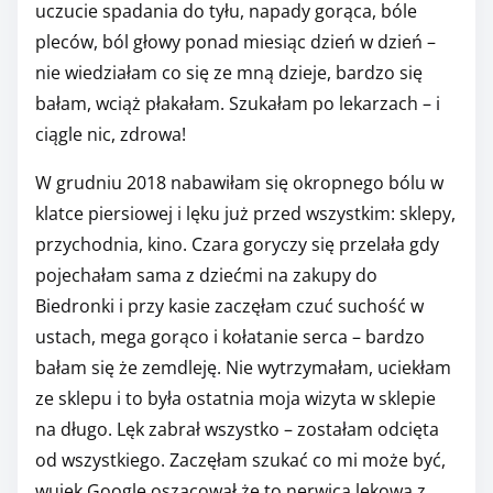
uczucie spadania do tyłu, napady gorąca, bóle
pleców, ból głowy ponad miesiąc dzień w dzień –
nie wiedziałam co się ze mną dzieje, bardzo się
bałam, wciąż płakałam. Szukałam po lekarzach – i
ciągle nic, zdrowa!
W grudniu 2018 nabawiłam się okropnego bólu w
klatce piersiowej i lęku już przed wszystkim: sklepy,
przychodnia, kino. Czara goryczy się przelała gdy
pojechałam sama z dziećmi na zakupy do
Biedronki i przy kasie zaczęłam czuć suchość w
ustach, mega gorąco i kołatanie serca – bardzo
bałam się że zemdleję. Nie wytrzymałam, uciekłam
ze sklepu i to była ostatnia moja wizyta w sklepie
na długo. Lęk zabrał wszystko – zostałam odcięta
od wszystkiego. Zaczęłam szukać co mi może być,
wujek Google oszacował że to nerwica lękowa z