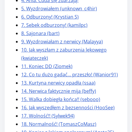
4. Ania: Cuda się zdarzają!
5. Wyzdrowiałem (unknown_c4hir)
6. Odburzony! (Krystian S)
7. Sebek odburzony! (kamilpc)
8. Sajonara (bart)
9. Wyzdrowiałam z nerwicy (Malayya)
10. Jak wyszłam z zaburzenia lękowego
(kwiateczek)
11. Koniec DD (Ziomek)
12. Co tu dużo gadać… przeszło! (Wanior91)
13. Kurtyna nerwicy opadła (ssaa)
14. Nerwica faktycznie mija (beffy)
15. Walka dobiegła końca!! (sebooo)
16. Jak wyszedłem z bezsenności (HooSee)
17. Wolność!! (Sylwek94)
18. Normalność! (TomaszCoMasz)