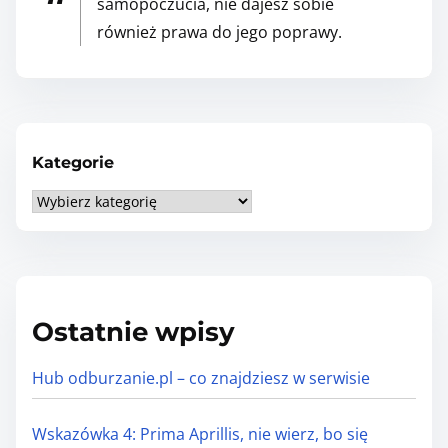
samopoczucia, nie dajesz sobie
ś
również prawa do jego poprawy.
ć
p
o
r
a
Kategorie
d
K
n
a
a
t
s
e
t
g
a
Ostatnie wpisy
o
r
r
t
Hub odburzanie.pl – co znajdziesz w serwisie
i
e
Wskazówka 4: Prima Aprillis, nie wierz, bo się