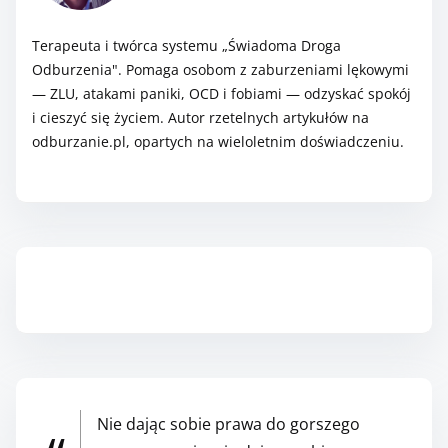
r
.
o
Terapeuta i twórca systemu „Świadoma Droga
.
z
Odburzenia". Pomaga osobom z zaburzeniami lękowymi
.
p
— ZLU, atakami paniki, OCD i fobiami — odzyskać spokój
i cieszyć się życiem. Autor rzetelnych artykułów na
o
odburzanie.pl, opartych na wieloletnim doświadczeniu.
c
z
n
i
e
s
Zapisz się do Newslettera
z
,
g
a
Nie dając sobie prawa do gorszego
r