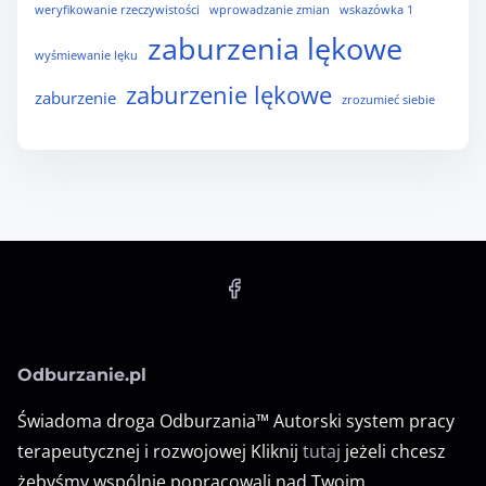
weryfikowanie rzeczywistości
wprowadzanie zmian
wskazówka 1
zaburzenia lękowe
wyśmiewanie lęku
zaburzenie lękowe
zaburzenie
zrozumieć siebie
Odburzanie.pl
Świadoma droga Odburzania™ Autorski system pracy
terapeutycznej i rozwojowej Kliknij
tutaj
jeżeli chcesz
żebyśmy wspólnie popracowali nad Twoim