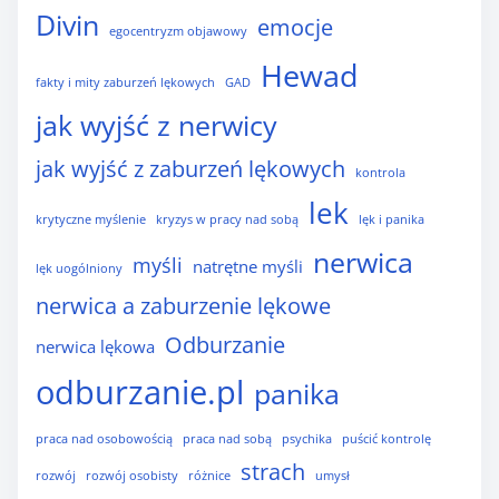
Divin
emocje
egocentryzm objawowy
Hewad
fakty i mity zaburzeń lękowych
GAD
jak wyjść z nerwicy
jak wyjść z zaburzeń lękowych
kontrola
lek
krytyczne myślenie
kryzys w pracy nad sobą
lęk i panika
nerwica
myśli
natrętne myśli
lęk uogólniony
nerwica a zaburzenie lękowe
Odburzanie
nerwica lękowa
odburzanie.pl
panika
praca nad osobowością
praca nad sobą
psychika
puścić kontrolę
strach
rozwój
rozwój osobisty
różnice
umysł