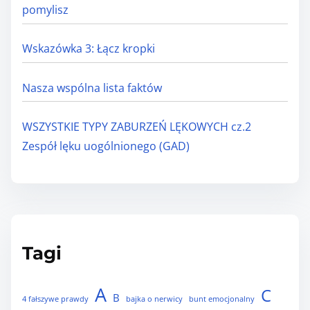
pomylisz
Wskazówka 3: Łącz kropki
Nasza wspólna lista faktów
WSZYSTKIE TYPY ZABURZEŃ LĘKOWYCH cz.2
Zespół lęku uogólnionego (GAD)
Tagi
A
C
B
4 fałszywe prawdy
bajka o nerwicy
bunt emocjonalny