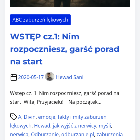
ABC zaburzeń lękowych
WSTĘP cz.1: Nim
rozpoczniesz, garść porad
na start
2020-05-17
Hewad Sani
Wstęp cz. 1 Nim rozpoczniesz, garść porad na
start Witaj Przyjacielu! Na początek…
P
A
,
Divin
,
emocje
,
fakty i mity zaburzeń
o
lękowych
,
Hewad
,
jak wyjść z nerwicy
,
myśli
,
s
nerwica
,
Odburzanie
,
odburzanie.pl
,
zaburzenia