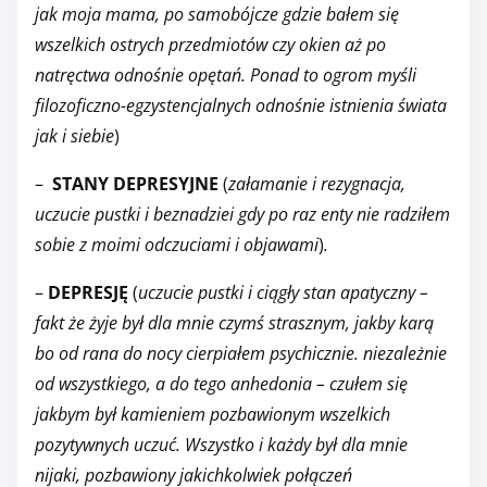
jak moja mama, po samobójcze gdzie bałem się
wszelkich ostrych przedmiotów czy okien aż po
natręctwa odnośnie opętań. Ponad to ogrom myśli
filozoficzno-egzystencjalnych odnośnie istnienia świata
jak i siebie
)
–
STANY DEPRESYJNE
(
załamanie i rezygnacja,
uczucie pustki i beznadziei gdy po raz enty nie radziłem
sobie z moimi odczuciami i objawami
)
.
–
DEPRESJĘ
(
uczucie pustki i ciągły stan apatyczny –
fakt że żyje był dla mnie czymś strasznym, jakby karą
bo od rana do nocy cierpiałem psychicznie. niezależnie
od wszystkiego, a do tego anhedonia – czułem się
jakbym był kamieniem pozbawionym wszelkich
pozytywnych uczuć. Wszystko i każdy był dla mnie
nijaki, pozbawiony jakichkolwiek połączeń