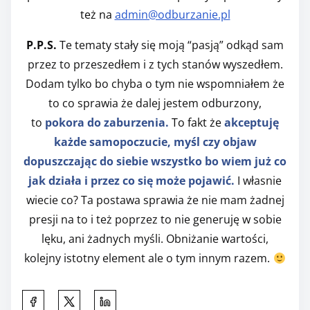
też na
admin@odburzanie.pl
P.P.S.
Te tematy stały się moją “pasją” odkąd sam
przez to przeszedłem i z tych stanów wyszedłem.
Dodam tylko bo chyba o tym nie wspomniałem że
to co sprawia że dalej jestem odburzony,
to
pokora do zaburzenia.
To fakt że
akceptuję
każde samopoczucie, myśl czy objaw
dopuszczając do siebie wszystko bo wiem już co
jak działa i przez co się może pojawić.
I własnie
wiecie co? Ta postawa sprawia że nie mam żadnej
presji na to i też poprzez to nie generuję w sobie
lęku, ani żadnych myśli. Obniżanie wartości,
kolejny istotny element ale o tym innym razem.
S