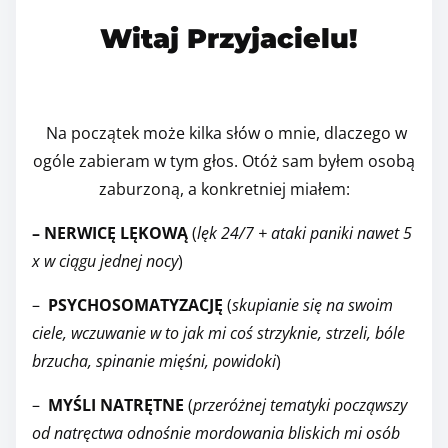
e
Witaj Przyjacielu!
t
h
i
s
Na początek może kilka słów o mnie, dlaczego w
p
ogóle zabieram w tym głos. Otóż sam byłem osobą
o
zaburzoną, a konkretniej miałem:
s
t
– NERWICĘ LĘKOWĄ
(
lęk 24/7 + ataki paniki nawet 5
o
x w ciągu jednej nocy
)
n
–
PSYCHOSOMATYZACJĘ
(
skupianie się na swoim
:
ciele, wczuwanie w to jak mi coś strzyknie, strzeli, bóle
brzucha, spinanie mięśni, powidoki
)
–
MYŚLI NATRĘTNE
(
przeróżnej tematyki począwszy
od natręctwa odnośnie mordowania
bliskich mi osób