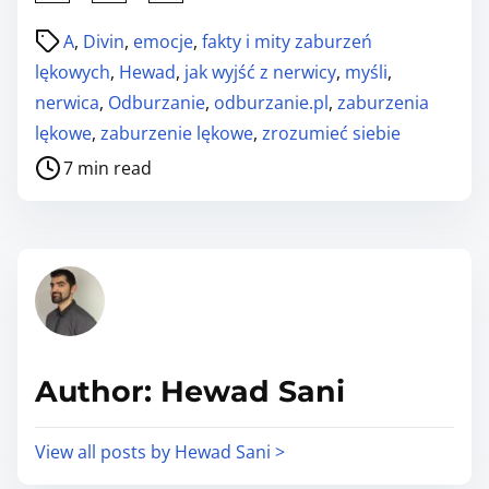
h
P
A
,
Divin
,
emocje
,
fakty i mity zaburzeń
a
o
lękowych
,
Hewad
,
jak wyjść z nerwicy
,
myśli
,
r
s
nerwica
,
Odburzanie
,
odburzanie.pl
,
zaburzenia
e
t
lękowe
,
zaburzenie lękowe
,
zrozumieć siebie
t
r
h
7 min read
e
i
a
s
d
p
t
o
i
s
m
t
e
o
Author: Hewad Sani
n
:
View all posts by Hewad Sani >