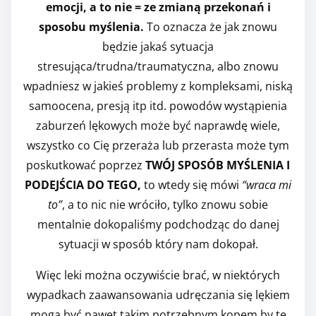
emocji, a to nie = ze zmianą przekonań i
sposobu myślenia.
T
o oznacza że jak znowu
będzie jakaś sytuacja
stresująca/trudna/traumatyczna, albo znowu
wpadniesz w jakieś problemy z kompleksami, niską
samoocena, presją itp itd. powodów wystąpienia
zaburzeń lękowych może być naprawdę wiele,
wszystko co Cię przeraża lub przerasta może tym
poskutkować poprzez
TWÓJ SPOSÓB MYŚLENIA I
PODEJŚCIA DO TEGO,
to wtedy się mówi
“wraca mi
to”
, a to nic nie wróciło, tylko znowu sobie
mentalnie dokopaliśmy podchodząc do danej
sytuacji w sposób który nam dokopał.
Więc leki można oczywiście brać, w niektórych
wypadkach zaawansowania udręczania się lękiem
mogą być nawet takim potrzebnym kopem by te