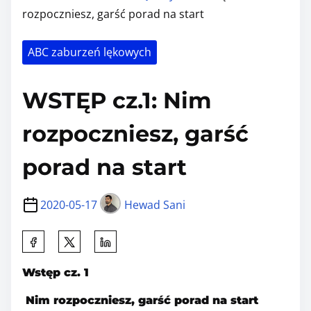
rozpoczniesz, garść porad na start
ABC zaburzeń lękowych
WSTĘP cz.1: Nim
rozpoczniesz, garść
porad na start
2020-05-17
Hewad Sani
S
h
Wstęp cz. 1
a
r
Nim rozpoczniesz, garść porad na start