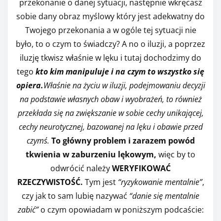
przekonanie o danej sytuacji, następnie wkręcasz
sobie dany obraz myślowy który jest adekwatny do
Twojego przekonania a w ogóle tej sytuacji nie
było, to o czym to świadczy? A no o iluzji, a poprzez
iluzję tkwisz właśnie w lęku i tutaj dochodzimy do
tego
kto kim manipuluje i na czym to wszystko się
opiera.
Właśnie na życiu w iluzji, podejmowaniu decyzji
na podstawie własnych obaw i wyobrażeń, to również
przekłada się na zwiększanie w sobie cechy unikającej,
cechy neurotycznej, bazowanej na lęku i obawie przed
czymś.
To główny problem i zarazem powód
tkwienia w zaburzeniu lękowym,
więc by to
odwrócić należy
WERYFIKOWAĆ
RZECZYWISTOŚĆ.
Tym jest
“ryzykowanie mentalnie”
,
czy jak to sam lubię nazywać
“danie się mentalnie
zabić”
o czym opowiadam w poniższym podcaście: