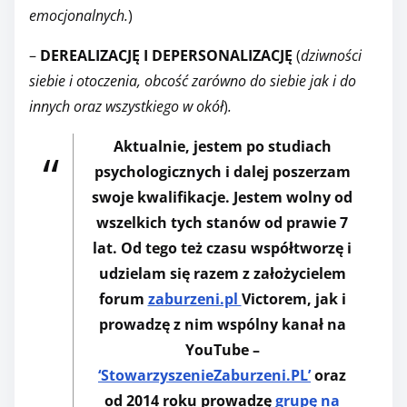
emocjonalnych.
)
–
DEREALIZACJĘ I DEPERSONALIZACJĘ
(
dziwności
siebie i otoczenia, obcość zarówno do siebie jak i do
innych oraz wszystkiego w okół
)
.
Aktualnie, jestem po studiach
psychologicznych i dalej poszerzam
swoje kwalifikacje. Jestem wolny od
wszelkich tych stanów od prawie 7
lat. Od tego też czasu współtworzę i
udzielam się razem z założycielem
forum
zaburzeni.pl
Victorem, jak i
prowadzę z nim wspólny kanał na
YouTube –
‘StowarzyszenieZaburzeni.PL’
oraz
od 2014 roku prowadzę
grupę na