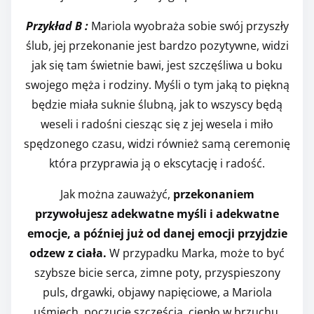
Przykład B :
Mariola wyobraża sobie swój przyszły
ślub, jej przekonanie jest bardzo pozytywne, widzi
jak się tam świetnie bawi, jest szczęśliwa u boku
swojego męża i rodziny. Myśli o tym jaką to piękną
będzie miała suknie ślubną, jak to wszyscy będą
weseli i radośni ciesząc się z jej wesela i miło
spędzonego czasu, widzi również samą ceremonię
która przyprawia ją o ekscytację i radość.
Jak można zauważyć,
przekonaniem
przywołujesz adekwatne myśli i adekwatne
emocje, a później już od danej emocji przyjdzie
odzew z ciała.
W przypadku Marka, może to być
szybsze bicie serca, zimne poty, przyspieszony
puls, drgawki, objawy napięciowe, a Mariola
uśmiech, poczucie szczęścia, ciepło w brzuchu,