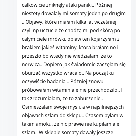
całkowicie zniknęły ataki paniki.. Później
niestety dowalały mi somaty jeden po drugim
.. Objawy, które miałam kilka lat wcześniej
czyli np uczucie że chodzą mi pod skórą po
całym ciele mrówki, obiaw ten kojarzyłam z
brakiem jakieś witaminy, która brałam no i
przeszło bo wtedy nie wiedziałam, że to
nerwica.. Dopiero jak świadomie zaczęłam się
oburzać wszystko wracalo.. Na początku
oczywiście badania .. Później znowu
próbowałam witamin ale nie przechodzilo.. I
tak zrozumiałam, ze to zaburzenie..
Osmieszalam swoje mysli, a w najsilniejszych
objawach szłam do sklepu.. Czasem byłam w
takim amoku, ze nic prawie nie kupiłam ale
szłam.. W sklepie somaty dawały jeszcze