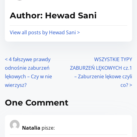
e
o
n
Author: Hewad Sani
:
View all posts by Hewad Sani >
P
<
4 fałszywe prawdy
WSZYSTKIE TYPY
odnośnie zaburzeń
ZABURZEŃ LĘKOWYCH cz.1
o
lękowych – Czy w nie
– Zaburzenie lękowe czyli
s
wierzysz?
co?
>
t
One Comment
s
n
Natalia
pisze:
a