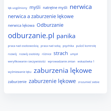
nerwica
myśli
natrętne myśli
lęk uogólniony
nerwica a zaburzenie lękowe
Odburzanie
nerwica lękowa
odburzanie.pl
panika
praca nad osobowością
praca nad sobą
psychika
puścić kontrolę
strach
rozwój
rozwój osobisty
różnice
umysł
weryfikowanie rzeczywistości
wprowadzanie zmian
wskazówka 1
zaburzenia lękowe
wyśmiewanie lęku
zaburzenie lękowe
zaburzenie
zrozumieć siebie