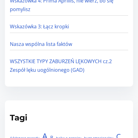
Wskazówka 4: Prima Aprillis, nie wierz, bo się
pomylisz
Wskazówka 3: Łącz kropki
Nasza wspólna lista faktów
WSZYSTKIE TYPY ZABURZEŃ LĘKOWYCH cz.2
Zespół lęku uogólnionego (GAD)
Tagi
A
C
B