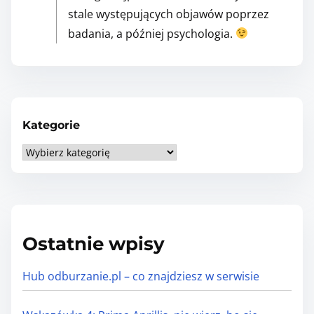
stale występujących objawów poprzez
badania, a później psychologia.
Kategorie
K
a
t
e
g
Ostatnie wpisy
o
r
Hub odburzanie.pl – co znajdziesz w serwisie
i
e