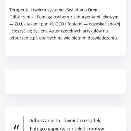
.
w
Terapeuta i twórca systemu „Świadoma Droga
.
k
Odburzenia". Pomaga osobom z zaburzeniami lękowymi
.
i
— ZLU, atakami paniki, OCD i fobiami — odzyskać spokój
i cieszyć się życiem. Autor rzetelnych artykułów na
l
odburzanie.pl, opartych na wieloletnim doświadczeniu.
k
a
o
k
o
n
Zapisz się do Newslettera
t
r
o
l
Odburzanie to również rozsądek,
i
dlatego najpierw kontekst i motyw