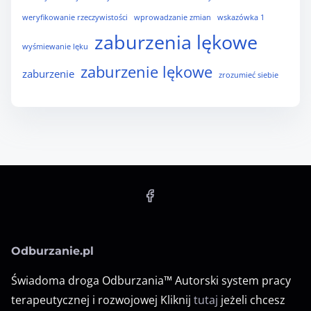
weryfikowanie rzeczywistości
wprowadzanie zmian
wskazówka 1
zaburzenia lękowe
wyśmiewanie lęku
zaburzenie lękowe
zaburzenie
zrozumieć siebie
Odburzanie.pl
Świadoma droga Odburzania™ Autorski system pracy
terapeutycznej i rozwojowej Kliknij
tutaj
jeżeli chcesz