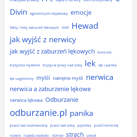
4 fałszywe prawdy
bajka o nerwicy
bunt emocjonalny
Divin
emocje
egocentryzm objawowy
Hewad
fakty i mity zaburzeń lękowych
GAD
jak wyjść z nerwicy
jak wyjść z zaburzeń lękowych
kontrola
lek
krytyczne myślenie
kryzys w pracy nad sobą
lęk i panika
nerwica
myśli
natrętne myśli
lęk uogólniony
nerwica a zaburzenie lękowe
Odburzanie
nerwica lękowa
odburzanie.pl
panika
praca nad osobowością
praca nad sobą
psychika
puścić kontrolę
strach
rozwój
rozwój osobisty
różnice
umysł