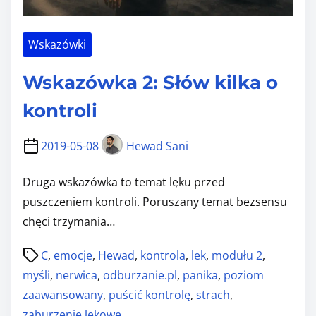
Wskazówki
Wskazówka 2: Słów kilka o
kontroli
2019-05-08
Hewad Sani
Druga wskazówka to temat lęku przed
puszczeniem kontroli. Poruszany temat bezsensu
chęci trzymania…
P
C
,
emocje
,
Hewad
,
kontrola
,
lek
,
modułu 2
,
o
myśli
,
nerwica
,
odburzanie.pl
,
panika
,
poziom
s
zaawansowany
,
puścić kontrolę
,
strach
,
t
zaburzenie lękowe